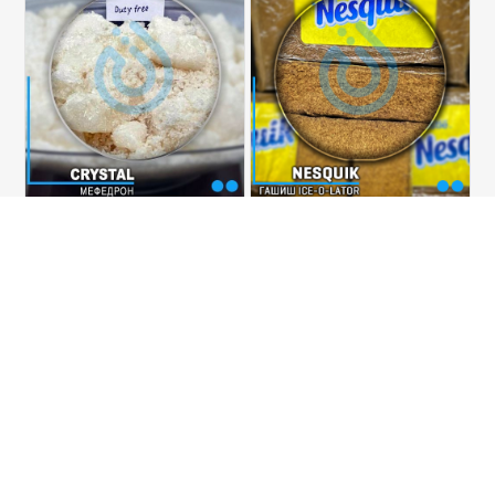
Мефедрон Кристаллы
Гашиш Ice-o-lator
Несквик
КУПИТЬ
КУПИТЬ
Купить аплазарам и Спайс легко. В