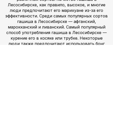
Лесосибирске, как правило, высокое, и многие
люди предпочитают его марихуане из-за его
эффективности. Среди самых популярных сортов
гашиша в Лесосибирске — афганский,
марокканский и ливанский. Самый популярный
способ употребления гашиша в Лесосибирске —
курение его в косяке или трубке. Некоторые
люди также предпочитают использовать бонг
или испаритель. Кроме того, гашиш можно
добавлять в еду или напитки, чтобы его
употребление было более осторожным.
Амфетамин –
наркотик-стимулятор, широко
употребляемый в Лесосибирске. Он доступен в
различных формах, включая таблетки, порошок и
кристаллы. Качество амфетамина в
Лесосибирске варьируется: некоторые виды
более качественные, чем другие. Самый
популярный способ употребления амфетамина в
Лесосибирске — глотание таблеток или
вдыхание порошка или кристаллов. Некоторые