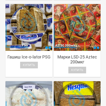
Гашиш Ice-o-lator PSG
Марки LSD-25 Aztec
200мкг
КУПИТЬ
КУПИТЬ