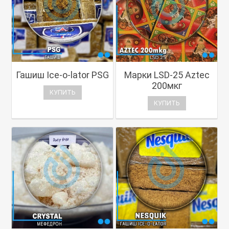
Гашиш Ice-o-lator PSG
Марки LSD-25 Aztec
200мкг
КУПИТЬ
КУПИТЬ