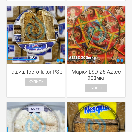
Гашиш Ice-o-lator PSG
Марки LSD-25 Aztec
200мкг
КУПИТЬ
КУПИТЬ