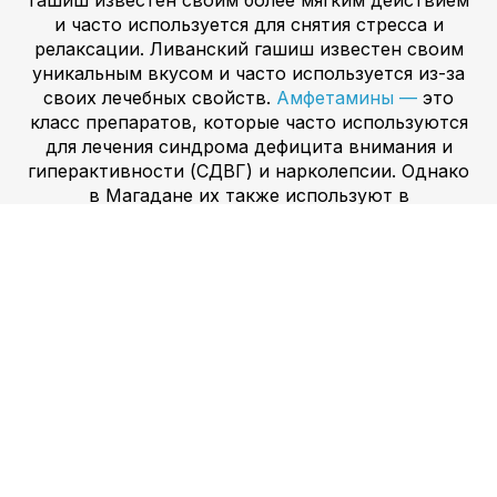
гашиш известен своим более мягким действием
и часто используется для снятия стресса и
релаксации. Ливанский гашиш известен своим
уникальным вкусом и часто используется из-за
своих лечебных свойств.
Амфетамины —
это
класс препаратов, которые часто используются
для лечения синдрома дефицита внимания и
гиперактивности (СДВГ) и нарколепсии. Однако
в Магадане их также используют в
рекреационных целях. Три основных типа
доступных амфетаминов — это аддералл,
декседрин и виванс. Аддералл представляет
собой комбинацию амфетамина и
декстроамфетамина и часто используется для
фокусировки и концентрации. Декседрин
представляет собой декстроамфетамин и часто
используется при СДВГ и нарколепсии. Выванс
представляет собой лиздексамфетамин и часто
используется при СДВГ.
Мефедрон
, также
известный как 4-MMC, M-CAT или Drone,
представляет собой синтетический стимулятор,