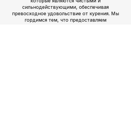
которые являются чистыми и
сильнодействующими, обеспечивая
превосходное удовольствие от курения. Мы
гордимся тем, что предоставляем
конкурентоспособные цены как новым, так и
опытным потребителям гашиша, гарантируя, что
каждый сможет насладиться нашей продукцией.
Наши продукты из
гашиша
производятся
традиционными методами, что гарантирует их
подлинность и высочайшее качество. Мы
предлагаем разнообразные продукты из гашиша,
в том числе марокканский и ливанский гашиш,
каждый из которых обладает уникальным
набором эффектов.
Купить ice-o-lator, ксанакс и
Мефедрон можно без заморочек.
Всё есть, быстро выдаём. Ваша
одна остановка для покупки
МЕФЕДРОНА, АМФЕТАМИНА и
многого другого в Челябинске. У