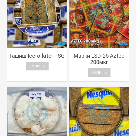
Гашиш Ice-o-lator PSG
Марки LSD-25 Aztec
200мкг
КУПИТЬ
КУПИТЬ