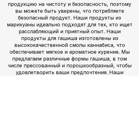
продукцию на чистоту и безопасность, поэтому
вы можете быть уверены, что потребляете
безопасный продукт. Наши продукты из
марихуаны идеально подходят для тех, кто ищет
расслабляющий и приятный опыт. Наши
продукты для гашиша изготовлены из
высококачественной смолы каннабиса, что
обеспечивает мягкое и ароматное курение. Мы
предлагаем различные формы гашиша, в том
числе прессованный и порошкообразный, чтобы
удовлетворить ваши предпочтения. Наши
продукты из гашиша идеально подходят для тех,
кто ищет более насыщенный и ароматный опыт.
Мы предлагаем различные стимулирующие
препараты, включая амфетамины, которые
помогут повысить вашу энергию, концентрацию
и мотивацию. Эти препараты безопасны и
эффективны при ответственном использовании
и могут помочь вам достичь ваших целей. Если
вам нужен заряд энергии для работы или